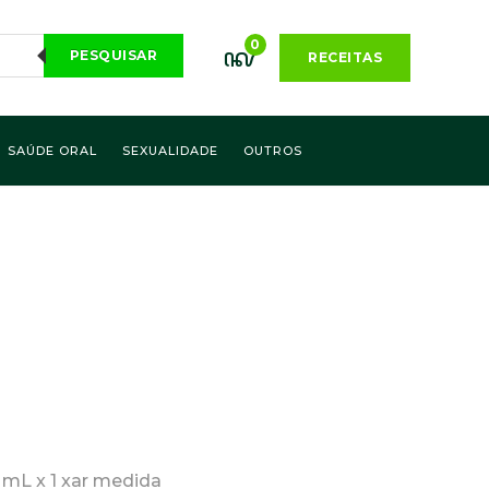
0
PESQUISAR
RECEITAS
SAÚDE ORAL
SEXUALIDADE
OUTROS
 mL x 1 xar medida