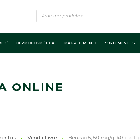
Products
search
BEBÉ
DERMOCOSMÉTICA
EMAGRECIMENTO
SUPLEMENTOS
A ONLINE
mentos
Venda Livre
Benzac 5, 50 mg/g-40 g x 1 g