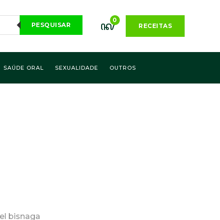
0
PESQUISAR
RECEITAS
SAÚDE ORAL
SEXUALIDADE
OUTROS
el bisnaga