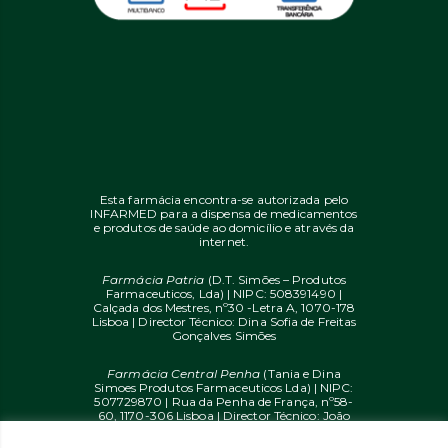
Esta farmácia encontra-se autorizada pelo
INFARMED para a dispensa de medicamentos
e produtos de saúde ao domicílio e através da
internet.
Farmácia Patria
(D.T. Simões – Produtos
Farmaceuticos, Lda) | NIPC: 508391490 |
Calçada dos Mestres, nº30 -Letra A, 1070-178
Lisboa | Director Técnico: Dina Sofia de Freitas
Gonçalves Simões
Farmácia Central Penha
(Tania e Dina
Simoes Produtos Farmaceuticos Lda) | NIPC:
507729870 | Rua da Penha de França, nº58-
60, 1170-306 Lisboa | Director Técnico: João
Diogo Mendes de Freitas