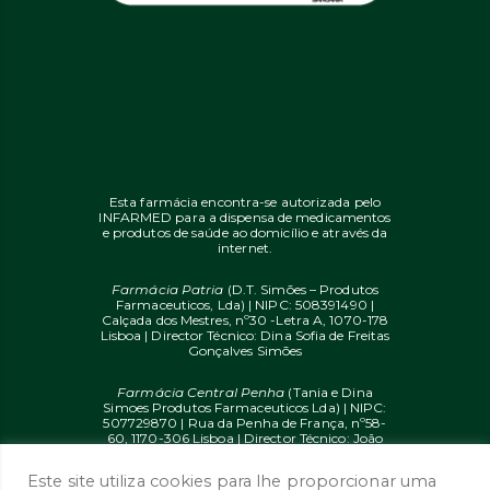
Esta farmácia encontra-se autorizada pelo
INFARMED para a dispensa de medicamentos
e produtos de saúde ao domicílio e através da
internet.
Farmácia Patria
(D.T. Simões – Produtos
Farmaceuticos, Lda) | NIPC: 508391490 |
Calçada dos Mestres, nº30 -Letra A, 1070-178
Lisboa | Director Técnico: Dina Sofia de Freitas
Gonçalves Simões
Farmácia Central Penha
(Tania e Dina
Simoes Produtos Farmaceuticos Lda) | NIPC:
507729870 | Rua da Penha de França, nº58-
60, 1170-306 Lisboa | Director Técnico: João
Diogo Mendes de Freitas
Este site utiliza cookies para lhe proporcionar uma