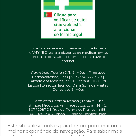
Esta farmácia encontra-se autorizada pelo
INFARMED para a dispensa de medicamentos
e produtos de saúde ao domicílio e através da
internet.
Farmácia Patria
(D.T. Simões – Produtos
Farmaceuticos, Lda) | NIPC: 508391490 |
Calçada dos Mestres, nº30 -Letra A, 1070-178
Lisboa | Director Técnico: Dina Sofia de Freitas
Gonçalves Simões
Farmácia Central Penha
(Tania e Dina
Simoes Produtos Farmaceuticos Lda) | NIPC:
507729870 | Rua da Penha de França, nº58-
60, 1170-306 Lisboa | Director Técnico: João
Diogo Mendes de Freitas
Este site utiliza cookies para lhe proporcionar uma
© 2020 farmaciaon.pt | Design and
melhor experiência de navegação. Para saber mais
Development:
iupi.agency
by
Dual Up