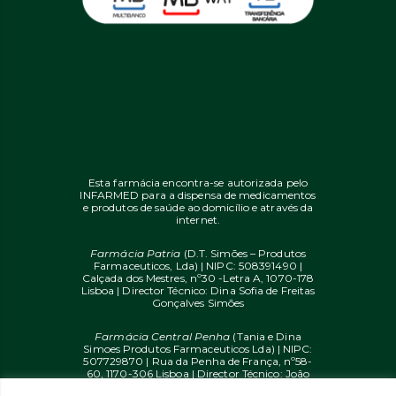
Esta farmácia encontra-se autorizada pelo
INFARMED para a dispensa de medicamentos
e produtos de saúde ao domicílio e através da
internet.
Farmácia Patria
(D.T. Simões – Produtos
Farmaceuticos, Lda) | NIPC: 508391490 |
Calçada dos Mestres, nº30 -Letra A, 1070-178
Lisboa | Director Técnico: Dina Sofia de Freitas
Gonçalves Simões
Farmácia Central Penha
(Tania e Dina
Simoes Produtos Farmaceuticos Lda) | NIPC:
507729870 | Rua da Penha de França, nº58-
60, 1170-306 Lisboa | Director Técnico: João
Diogo Mendes de Freitas