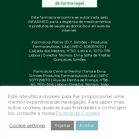
Esta farmácia encontra-se autorizada pelo
INFARMED para a dispensa de medicamentos
e produtos de saúde ao domicílio e através da
internet.
Farmácia Patria
(D.T. Simões – Produtos
Farmaceuticos, Lda) | NIPC: 508391490 |
Calçada dos Mestres, nº30 -Letra A, 1070-178
Lisboa | Director Técnico: Dina Sofia de Freitas
Gonçalves Simões
Farmácia Central Penha
(Tania e Dina
Simoes Produtos Farmaceuticos Lda) | NIPC:
507729870 | Rua da Penha de França, nº58-
60, 1170-306 Lisboa | Director Técnico: João
Diogo Mendes de Freitas
Este site utiliza cookies para lhe proporcionar uma
© 2020 farmaciaon.pt | Design and
melhor experiência de navegação. Para saber mais
Development:
iupi.agency
by
Dual Up
sobre cookies, quais as suas finalidades e como geri-
Consulting Group
los, consulte a nossa
Política de Cookies
Cookie settings
.
Rejeitar
Aceitar