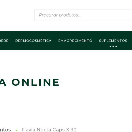
Products
search
BEBÉ
DERMOCOSMÉTICA
EMAGRECIMENTO
SUPLEMENTOS
A ONLINE
ntos
Flavia Nocta Caps X 30