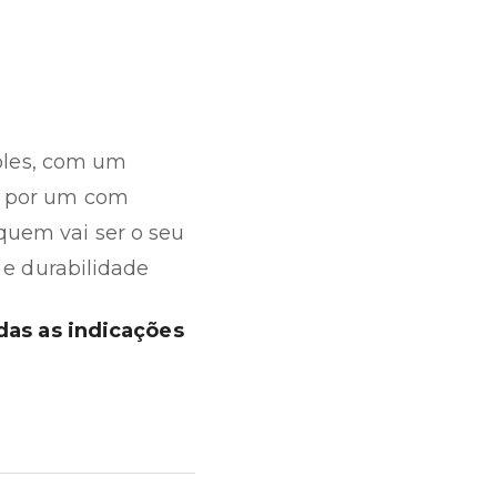
ples, com um
te por um com
quem vai ser o seu
z e durabilidade
das as indicações