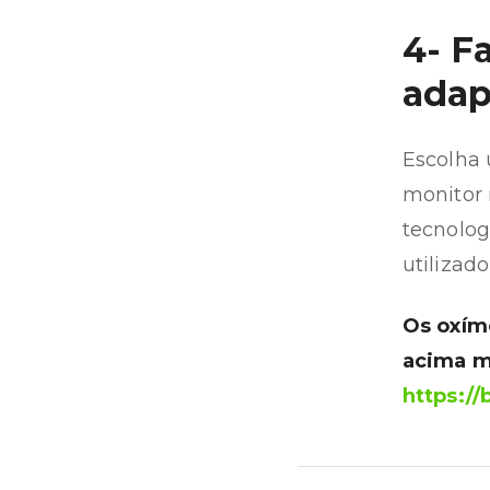
4- F
adap
Escolha
monitor 
tecnolog
utilizado
Os oxím
acima m
https://