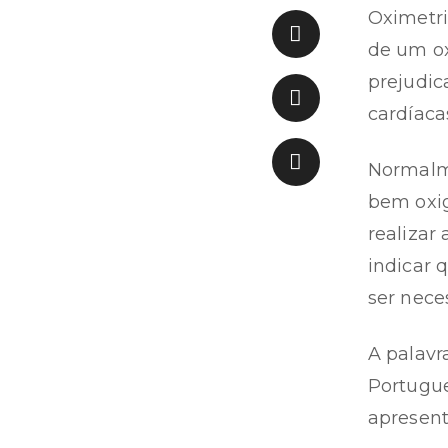
Oximetri
de um ox
prejudi
cardíaca
Normalme
bem oxig
realizar
indicar 
ser nece
A palavr
Portugue
apresent