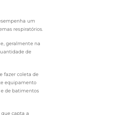
 desempenha um
emas respiratórios.
le, geralmente na
quantidade de
 fazer coleta de
este equipamento
de de batimentos
 que capta a