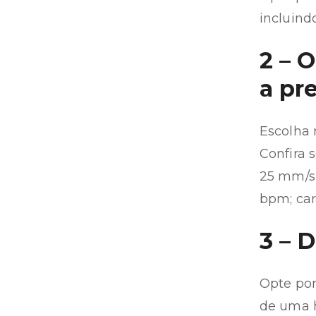
incluind
2 – 
a pr
Escolha 
Confira 
25 mm/s 
bpm; car
3 – 
Opte por
de uma h