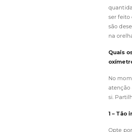
quantida
ser feito
são dese
na orelh
Quais o
oxímetr
No mome
atenção 
si. Part
1 – Tão 
Opte por