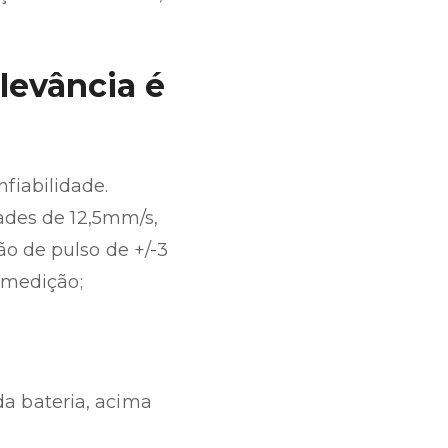
levância é
fiabilidade.
ades de 12,5mm/s,
o de pulso de +/-3
 medição;
a bateria, acima