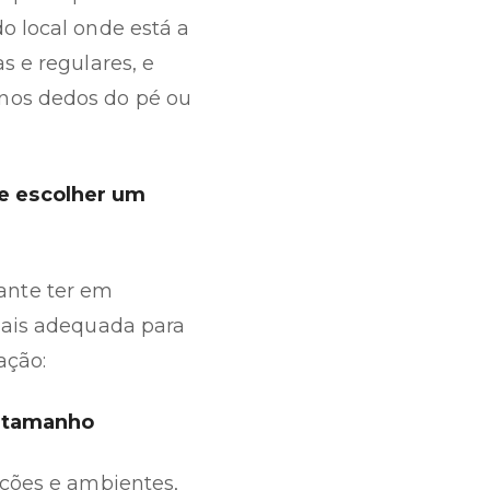
o local onde está a
 e regulares, e
nos dedos do pé ou
e escolher um
ante ter em
mais adequada para
ação:
o tamanho
ações e ambientes,