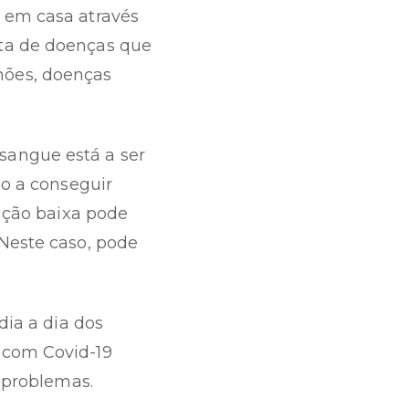
 em casa através
ta de doenças que
mões, doenças
sangue está a ser
ão a conseguir
ração baixa pode
 Neste caso, pode
.
dia a dia dos
 com Covid-19
 problemas.