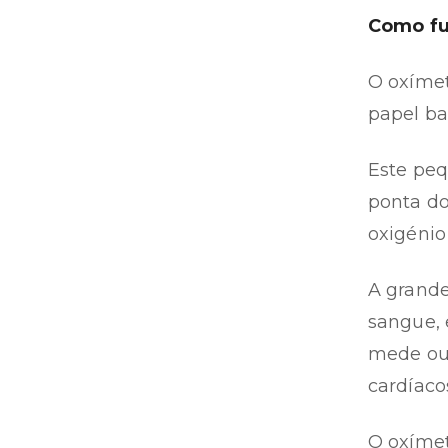
Como fu
O oxímet
papel ba
Este peq
ponta do
oxigénio
A grande
sangue, 
mede out
cardíaco
O oxímet