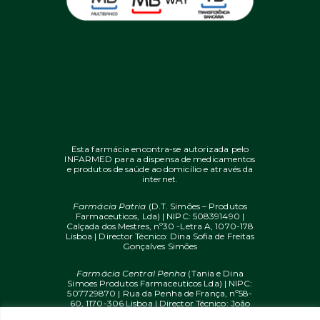
Esta farmácia encontra-se autorizada pelo
INFARMED para a dispensa de medicamentos
e produtos de saúde ao domicílio e através da
internet.
Farmácia Patria
(D.T. Simões – Produtos
Farmaceuticos, Lda) | NIPC: 508391490 |
Calçada dos Mestres, nº30 -Letra A, 1070-178
Lisboa | Director Técnico: Dina Sofia de Freitas
Gonçalves Simões
Farmácia Central Penha
(Tania e Dina
Simoes Produtos Farmaceuticos Lda) | NIPC:
507729870 | Rua da Penha de França, nº58-
60, 1170-306 Lisboa | Director Técnico: João
Diogo Mendes de Freitas