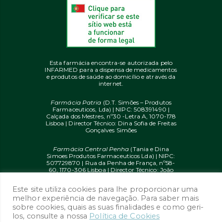
Esta farmácia encontra-se autorizada pelo
INFARMED para a dispensa de medicamentos
e produtos de saúde ao domicílio e através da
internet.
Farmácia Patria
(D.T. Simões – Produtos
Farmaceuticos, Lda) | NIPC: 508391490 |
Calçada dos Mestres, nº30 -Letra A, 1070-178
Lisboa | Director Técnico: Dina Sofia de Freitas
Gonçalves Simões
Farmácia Central Penha
(Tania e Dina
Simoes Produtos Farmaceuticos Lda) | NIPC:
507729870 | Rua da Penha de França, nº58-
60, 1170-306 Lisboa | Director Técnico: João
Diogo Mendes de Freitas
Este site utiliza cookies para lhe proporcionar uma
© 2020 farmaciaon.pt | Design and
melhor experiência de navegação. Para saber mais
Development:
iupi.agency
by
Dual Up
sobre cookies, quais as suas finalidades e como geri-
Consulting Group
los, consulte a nossa
Política de Cookies