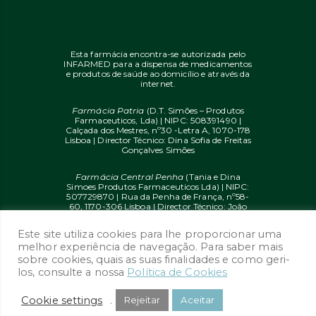
Esta farmácia encontra-se autorizada pelo
INFARMED para a dispensa de medicamentos
e produtos de saúde ao domicílio e através da
internet.
Farmácia Patria
(D.T. Simões – Produtos
Farmaceuticos, Lda) | NIPC: 508391490 |
Calçada dos Mestres, nº30 -Letra A, 1070-178
Lisboa | Director Técnico: Dina Sofia de Freitas
Gonçalves Simões
Farmácia Central Penha
(Tania e Dina
Simoes Produtos Farmaceuticos Lda) | NIPC:
507729870 | Rua da Penha de França, nº58-
60, 1170-306 Lisboa | Director Técnico: João
Diogo Mendes de Freitas
Este site utiliza cookies para lhe proporcionar uma
© 2020 farmaciaon.pt | Design and
melhor experiência de navegação. Para saber mais
Development:
iupi.agency
by
Dual Up
sobre cookies, quais as suas finalidades e como geri-
Consulting Group
los, consulte a nossa
Política de Cookies
Cookie settings
.
Rejeitar
Aceitar