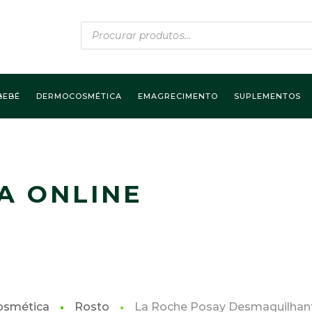
Products
search
BEBÉ
DERMOCOSMÉTICA
EMAGRECIMENTO
SUPLEMENTOS
A ONLINE
smética
Rosto
La Roche Posay Desmaquilhante