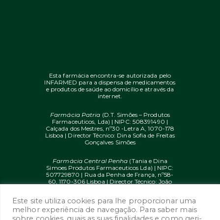
Esta farmácia encontra-se autorizada pelo
INFARMED para a dispensa de medicamentos
e produtos de saúde ao domicílio e através da
internet.
Farmácia Patria
(D.T. Simões – Produtos
Farmaceuticos, Lda) | NIPC: 508391490 |
Calçada dos Mestres, nº30 -Letra A, 1070-178
Lisboa | Director Técnico: Dina Sofia de Freitas
Gonçalves Simões
Farmácia Central Penha
(Tania e Dina
Simoes Produtos Farmaceuticos Lda) | NIPC:
507729870 | Rua da Penha de França, nº58-
60, 1170-306 Lisboa | Director Técnico: João
Diogo Mendes de Freitas
Este site utiliza cookies para lhe proporcionar uma
© 2020 farmaciaon.pt | Design and
melhor experiência de navegação. Para saber mais
Development:
iupi.agency
by
Dual Up
sobre cookies, quais as suas finalidades e como geri-