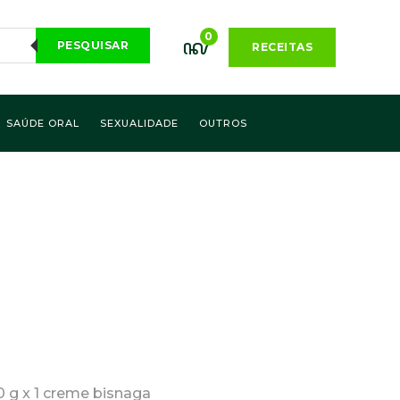
0
PESQUISAR
RECEITAS
SAÚDE ORAL
SEXUALIDADE
OUTROS
0 g x 1 creme bisnaga