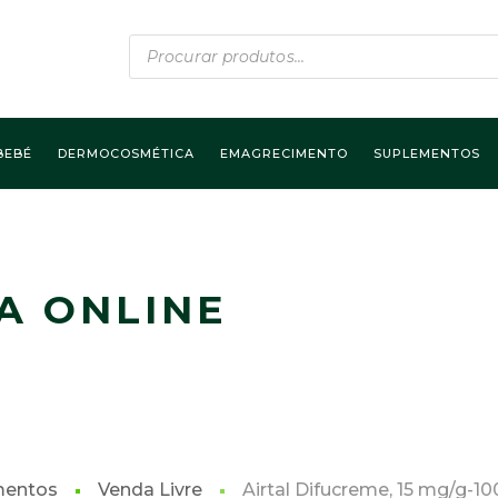
Products
search
BEBÉ
DERMOCOSMÉTICA
EMAGRECIMENTO
SUPLEMENTOS
A ONLINE
mentos
Venda Livre
Airtal Difucreme, 15 mg/g-10