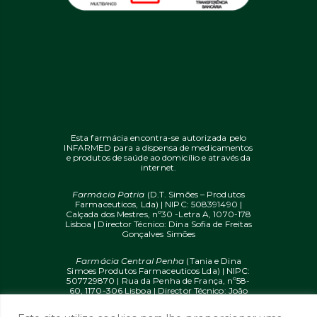
Esta farmácia encontra-se autorizada pelo
INFARMED para a dispensa de medicamentos
e produtos de saúde ao domicílio e através da
internet.
Farmácia Patria
(D.T. Simões – Produtos
Farmaceuticos, Lda) | NIPC: 508391490 |
Calçada dos Mestres, nº30 -Letra A, 1070-178
Lisboa | Director Técnico: Dina Sofia de Freitas
Gonçalves Simões
Farmácia Central Penha
(Tania e Dina
Simoes Produtos Farmaceuticos Lda) | NIPC:
507729870 | Rua da Penha de França, nº58-
60, 1170-306 Lisboa | Director Técnico: João
Diogo Mendes de Freitas