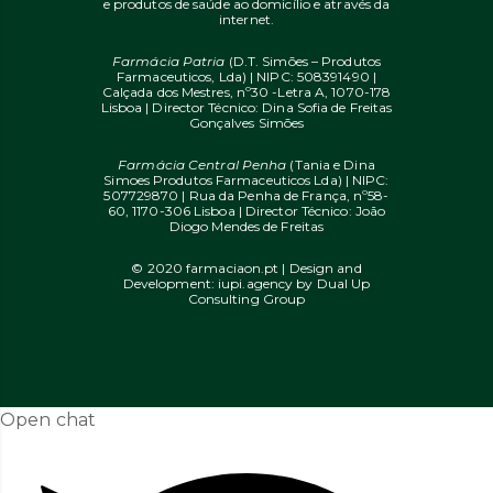
e produtos de saúde ao domicílio e através da
internet.
Farmácia Patria
(D.T. Simões – Produtos
Farmaceuticos, Lda) | NIPC: 508391490 |
Calçada dos Mestres, nº30 -Letra A, 1070-178
Lisboa | Director Técnico: Dina Sofia de Freitas
Gonçalves Simões
Farmácia Central Penha
(Tania e Dina
Simoes Produtos Farmaceuticos Lda) | NIPC:
507729870 | Rua da Penha de França, nº58-
60, 1170-306 Lisboa | Director Técnico: João
Diogo Mendes de Freitas
© 2020 farmaciaon.pt | Design and
Development:
iupi.agency
by
Dual Up
Consulting Group
Open chat