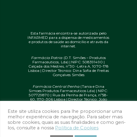
Esta farmácia encontra-se autorizada pelo
INFARMED para a dispensa de medicamentos
e produtos de saúde ao domicílio e através da
internet.
Farmácia Patria
(D.T. Simões – Produtos
Farmaceuticos, Lda) | NIPC: 508391490 |
Calçada dos Mestres, nº30 -Letra A, 1070-178
Lisboa | Director Técnico: Dina Sofia de Freitas
Gonçalves Simões
Farmácia Central Penha
(Tania e Dina
Simoes Produtos Farmaceuticos Lda) | NIPC:
507729870 | Rua da Penha de França, nº58-
60, 1170-306 Lisboa | Director Técnico: João
Diogo Mendes de Freitas
Este site utiliza cookies para lhe proporcionar uma
© 2020 farmaciaon.pt | Design and
melhor experiência de navegação. Para saber mais
Development:
iupi.agency
by
Dual Up
sobre cookies, quais as suas finalidades e como geri-
Consulting Group
los, consulte a nossa
Política de Cookies