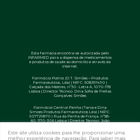
Esta farmácia encontra-se autorizada pelo
INFARMED para a dispensa de medicamentos
e produtos de saúde ao domicílio e através da
internet.
Farmácia Patria
(D.T. Simões – Produtos
Farmaceuticos, Lda) | NIPC: 508391490 |
Calçada dos Mestres, nº30 -Letra A, 1070-178
Lisboa | Director Técnico: Dina Sofia de Freitas
Gonçalves Simões
Farmácia Central Penha
(Tania e Dina
Simoes Produtos Farmaceuticos Lda) | NIPC:
507729870 | Rua da Penha de França, nº58-
60, 1170-306 Lisboa | Director Técnico: João
Diogo Mendes de Freitas
Este site utiliza cookies para lhe proporcionar uma
© 2020 farmaciaon.pt | Design and
melhor experiência de navegação. Para saber mais