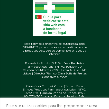
Esta farmácia encontra-se autorizada pelo
INFARMED para a dispensa de medicamentos
e produtos de saúde ao domicílio e através da
internet.
Farmácia Patria
(D.T. Simões – Produtos
Farmaceuticos, Lda) | NIPC: 508391490 |
Calçada dos Mestres, nº30 -Letra A, 1070-178
Lisboa | Director Técnico: Dina Sofia de Freitas
Gonçalves Simões
Farmácia Central Penha
(Tania e Dina
Simoes Produtos Farmaceuticos Lda) | NIPC:
507729870 | Rua da Penha de França, nº58-
60, 1170-306 Lisboa | Director Técnico: João
Diogo Mendes de Freitas
Este site utiliza cookies para lhe proporcionar uma
© 2020 farmaciaon.pt | Design and