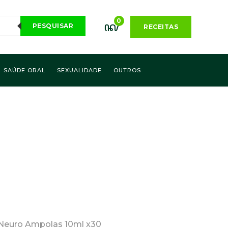
0
PESQUISAR
RECEITAS
SAÚDE ORAL
SEXUALIDADE
OUTROS
 Neuro Ampolas 10ml x30