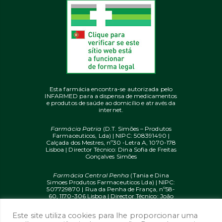
Esta farmácia encontra-se autorizada pelo
INFARMED para a dispensa de medicamentos
e produtos de saúde ao domicílio e através da
internet.
Farmácia Patria
(D.T. Simões – Produtos
Farmaceuticos, Lda) | NIPC: 508391490 |
Calçada dos Mestres, nº30 -Letra A, 1070-178
Lisboa | Director Técnico: Dina Sofia de Freitas
Gonçalves Simões
Farmácia Central Penha
(Tania e Dina
Simoes Produtos Farmaceuticos Lda) | NIPC:
507729870 | Rua da Penha de França, nº58-
60, 1170-306 Lisboa | Director Técnico: João
Diogo Mendes de Freitas
Este site utiliza cookies para lhe proporcionar uma
© 2020 farmaciaon.pt | Design and