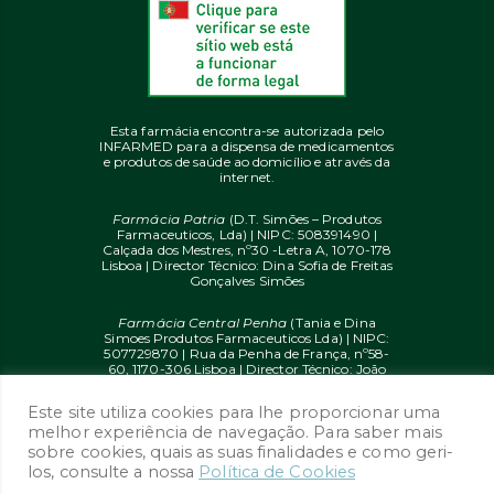
Esta farmácia encontra-se autorizada pelo
INFARMED para a dispensa de medicamentos
e produtos de saúde ao domicílio e através da
internet.
Farmácia Patria
(D.T. Simões – Produtos
Farmaceuticos, Lda) | NIPC: 508391490 |
Calçada dos Mestres, nº30 -Letra A, 1070-178
Lisboa | Director Técnico: Dina Sofia de Freitas
Gonçalves Simões
Farmácia Central Penha
(Tania e Dina
Simoes Produtos Farmaceuticos Lda) | NIPC:
507729870 | Rua da Penha de França, nº58-
60, 1170-306 Lisboa | Director Técnico: João
Diogo Mendes de Freitas
Este site utiliza cookies para lhe proporcionar uma
© 2020 farmaciaon.pt | Design and
melhor experiência de navegação. Para saber mais
Development:
iupi.agency
by
Dual Up
sobre cookies, quais as suas finalidades e como geri-
Consulting Group
los, consulte a nossa
Política de Cookies