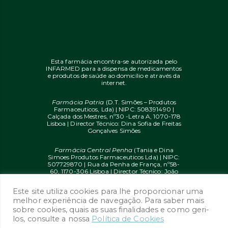
Esta farmácia encontra-se autorizada pelo
INFARMED para a dispensa de medicamentos
e produtos de saúde ao domicílio e através da
internet.
Farmácia Patria
(D.T. Simões – Produtos
Farmaceuticos, Lda) | NIPC: 508391490 |
Calçada dos Mestres, nº30 -Letra A, 1070-178
Lisboa | Director Técnico: Dina Sofia de Freitas
Gonçalves Simões
Farmácia Central Penha
(Tania e Dina
Simoes Produtos Farmaceuticos Lda) | NIPC:
507729870 | Rua da Penha de França, nº58-
60, 1170-306 Lisboa | Director Técnico: João
Diogo Mendes de Freitas
Este site utiliza cookies para lhe proporcionar uma
© 2020 farmaciaon.pt | Design and
melhor experiência de navegação. Para saber mais
Development:
iupi.agency
by
Dual Up
sobre cookies, quais as suas finalidades e como geri-
Consulting Group
los, consulte a nossa
Política de Cookies