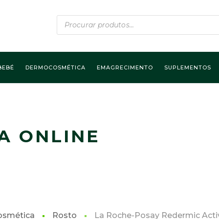
Products
search
BEBÉ
DERMOCOSMÉTICA
EMAGRECIMENTO
SUPLEMENTOS
A ONLINE
smética
Rosto
La Roche-Posay Redermic Acti