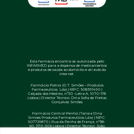
Esta farmácia encontra-se autorizada pelo
INFARMED para a dispensa de medicamentos
e produtos de saúde ao domicílio e através da
internet.
Farmácia Patria
(D.T. Simões – Produtos
Farmaceuticos, Lda) | NIPC: 508391490 |
Calçada dos Mestres, nº30 -Letra A, 1070-178
Lisboa | Director Técnico: Dina Sofia de Freitas
Gonçalves Simões
Farmácia Central Penha
(Tania e Dina
Simoes Produtos Farmaceuticos Lda) | NIPC:
507729870 | Rua da Penha de França, nº58-
60, 1170-306 Lisboa | Director Técnico: João
Diogo Mendes de Freitas