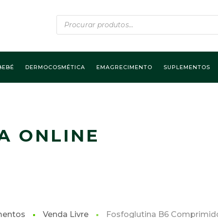
Products
search
BEBÉ
DERMOCOSMÉTICA
EMAGRECIMENTO
SUPLEMENTOS
A ONLINE
mentos
Venda Livre
Fosfoglutina B6 Comprimid