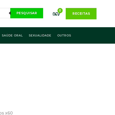
0
PESQUISAR
RECEITAS
SAÚDE ORAL
SEXUALIDADE
OUTROS
os x60