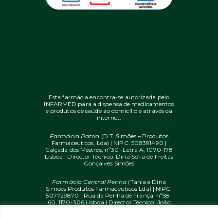
Esta farmácia encontra-se autorizada pelo
INFARMED para a dispensa de medicamentos
e produtos de saúde ao domicílio e através da
internet.
Farmácia Patria
(D.T. Simões – Produtos
Farmaceuticos, Lda) | NIPC: 508391490 |
Calçada dos Mestres, nº30 -Letra A, 1070-178
Lisboa | Director Técnico: Dina Sofia de Freitas
Gonçalves Simões
Farmácia Central Penha
(Tania e Dina
Simoes Produtos Farmaceuticos Lda) | NIPC:
507729870 | Rua da Penha de França, nº58-
60, 1170-306 Lisboa | Director Técnico: João
Diogo Mendes de Freitas