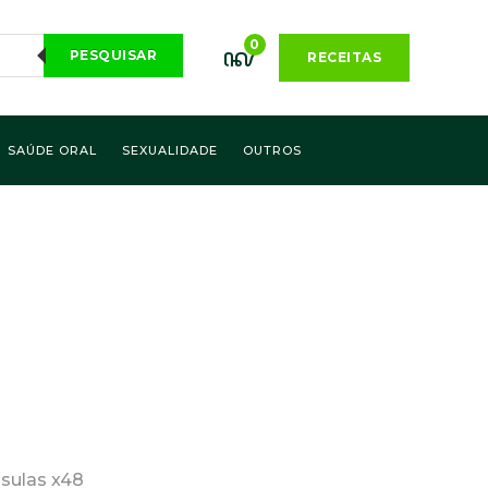
0
PESQUISAR
RECEITAS
SAÚDE ORAL
SEXUALIDADE
OUTROS
sulas x48