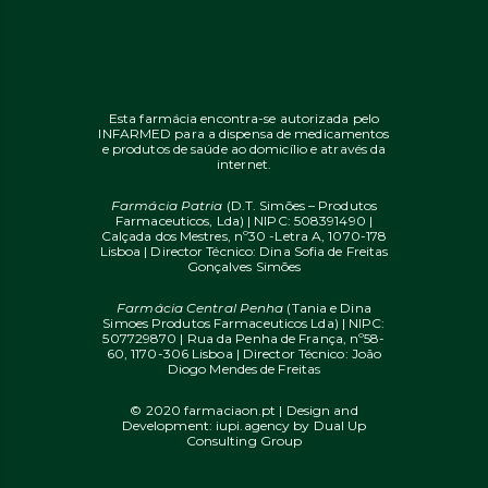
Esta farmácia encontra-se autorizada pelo
INFARMED para a dispensa de medicamentos
e produtos de saúde ao domicílio e através da
internet.
Farmácia Patria
(D.T. Simões – Produtos
Farmaceuticos, Lda) | NIPC: 508391490 |
Calçada dos Mestres, nº30 -Letra A, 1070-178
Lisboa | Director Técnico: Dina Sofia de Freitas
Gonçalves Simões
Farmácia Central Penha
(Tania e Dina
Simoes Produtos Farmaceuticos Lda) | NIPC:
507729870 | Rua da Penha de França, nº58-
60, 1170-306 Lisboa | Director Técnico: João
Diogo Mendes de Freitas
© 2020 farmaciaon.pt | Design and
Development:
iupi.agency
by
Dual Up
Consulting Group